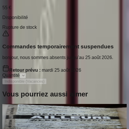
55
€
Disponibilité
Rupture de stock
Commandes temporairement suspendues
bonjour, nous sommes absents jusqu'au 25 août 2026.
Retour prévu :
mardi 25 août 2026
Quantité
Indisponible (Vacances)
Vous pourriez aussi aimer
Ailleurs
RESTANY Pierre
65
€