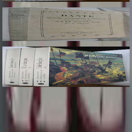
Dante Hérétique et Révolutionnaire et
Socialiste
AROUX
30
€
Ecole Francaise. Catalogue Sommaire des
Peintures du Musée du Louvre et du Musée
d'Orsay. 3 Volumes : III, IV et V
COMPIN isabelle
70
€
Sombrero
75
Votre librairie indépendante au cœur de Paris depuis plus de
25 ans. Un lieu chaleureux et accueillant pour tous les
amoureux des mots.
Catalogue