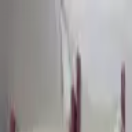
Sombrero
75
Accueil
Catalogue
Contact
Connexion
S'inscrire