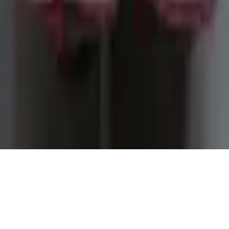
Informations légales
Conditions Générales d'Utilisation
Conditions Générales de Vente
Contact
Page de contact
40 Rue Notre Dame de Lorette, 75009 Paris
06 13 17 10 79
contact@sombrero75.com
©
2026
Librairie Sombrero75. Tous droits réservés.