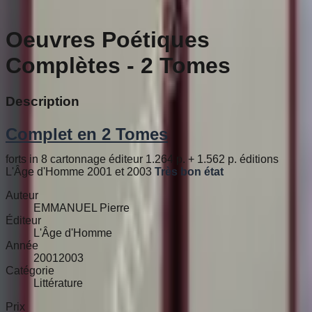
Oeuvres Poétiques
Complètes - 2 Tomes
Description
Complet en 2 Tomes
forts in 8 cartonnage éditeur 1.264 p. + 1.562 p. éditions
L'Âge d'Homme 2001 et 2003
Très bon état
Auteur
EMMANUEL Pierre
Éditeur
L'Âge d'Homme
Année
20012003
Catégorie
Littérature
Prix