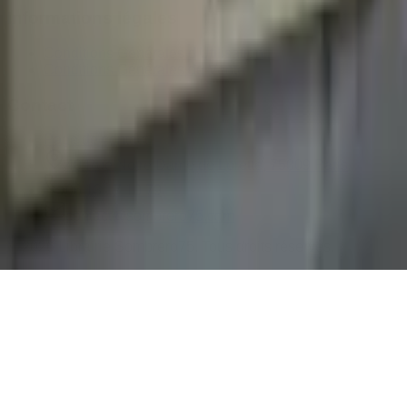
Informations légales
Conditions Générales d'Utilisation
Conditions Générales de Vente
Contact
Page de contact
40 Rue Notre Dame de Lorette, 75009 Paris
06 13 17 10 79
contact@sombrero75.com
©
2026
Librairie Sombrero75. Tous droits réservés.