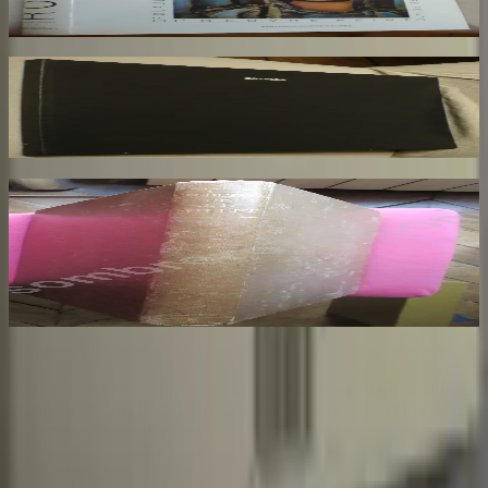
170
€
Rotella. Dal Decollage alla Nuova Immagine
RESTANY Pierre
73
€
Les Dessins de F. Millet illustré de Cinquante
Reproductions en Fac Similé d'après les
Dessins Originaux du Maître
BENEDITE Léonce
140
€
Sombrero
75
Votre librairie indépendante au cœur de Paris depuis plus de
25 ans. Un lieu chaleureux et accueillant pour tous les
amoureux des mots.
Catalogue