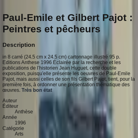
Paul-Emile et Gilbert Pajot :
Peintres et pêcheurs
Description
in 8 carré (24.5 cm x 24.5 cm) cartonnage illustré 95 p.
Editions Anthese 1996 Éclairée par la recherche et les
publications de l'historien Jean Huguet, cette double
exposition, puisqu'elle présente les oeuvres de Paul-Emile
Pajot, mais aussi celles de son fils Gilbert Pajot, tient, pour la
première fois, à ordonner une présentation thématique des
œuvres.
Très bon état
Auteur
Éditeur
Anthèse
Année
1996
Catégorie
Arts