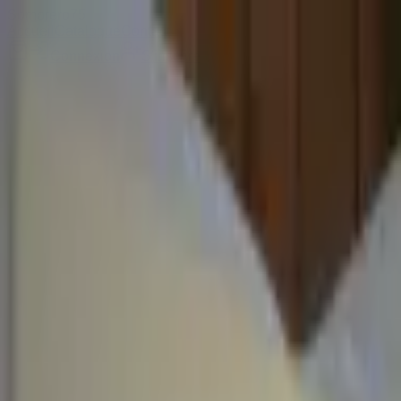
Sombrero
75
Accueil
Catalogue
Contact
Connexion
S'inscrire