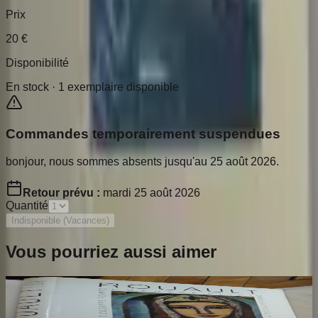
Prix
20
€
Disponibilité
En stock ·
1
exemplaire disponible
Commandes temporairement suspendues
bonjour, nous sommes absents jusqu'au 25 août 2026.
Retour prévu :
mardi 25 août 2026
Quantité
Indisponible (Vacances)
Vous pourriez aussi aimer
Rouault. L'Oeuvre Peint. Volume 2
ROUAULT Isabelle