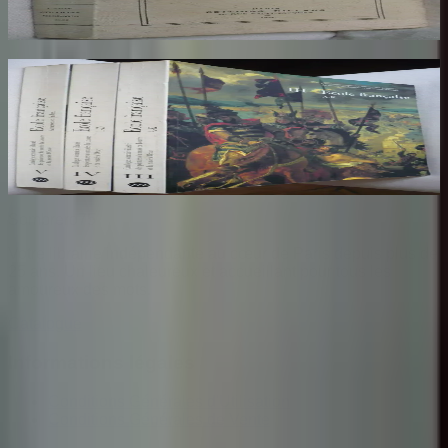
30
€
Ecole Francaise. Catalogue Sommaire des
Peintures du Musée du Louvre et du Musée
d'Orsay. 3 Volumes : III, IV et V
COMPIN isabelle
70
€
Sombrero
75
Votre librairie indépendante au cœur de Paris depuis plus de
25 ans. Un lieu chaleureux et accueillant pour tous les
amoureux des mots.
Catalogue
Informations légales
Conditions Générales d'Utilisation
Conditions Générales de Vente