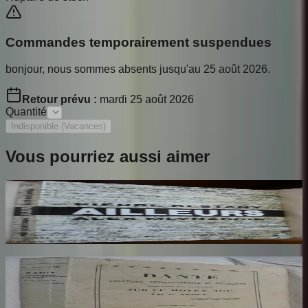
Commandes temporairement suspendues
bonjour, nous sommes absents jusqu'au 25 août 2026.
Retour prévu :
mardi 25 août 2026
Quantité
Indisponible (Vacances)
Vous pourriez aussi aimer
Ailleurs
RESTANY Pierre
65
€
Dante Hérétique et Révolutionnaire et
Socialiste
AROUX