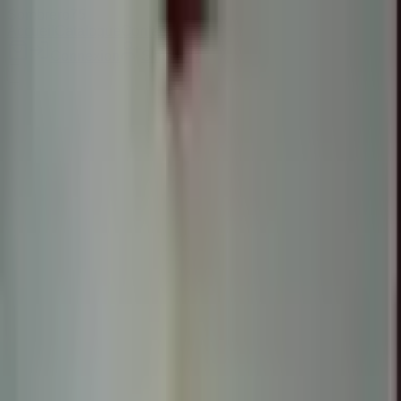
Sombrero
75
Accueil
Catalogue
Contact
Connexion
S'inscrire