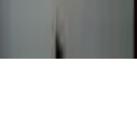
Contact
Page de contact
40 Rue Notre Dame de Lorette, 75009 Paris
06 13 17 10 79
contact@sombrero75.com
©
2026
Librairie Sombrero75. Tous droits réservés.