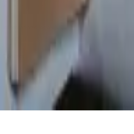
25 ans. Un lieu chaleureux et accueillant pour tous les
amoureux des mots.
Catalogue
Informations légales
Conditions Générales d'Utilisation
Conditions Générales de Vente
Contact
Page de contact
40 Rue Notre Dame de Lorette, 75009 Paris
06 13 17 10 79
contact@sombrero75.com
©
2026
Librairie Sombrero75. Tous droits réservés.