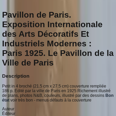
Pavillon de Paris.
Exposition Internationale
des Arts Décoratifs Et
Industriels Modernes :
Paris 1925. Le Pavillon de la
Ville de Paris
Description
Petit in 4 broché (21.5 cm x 27.5 cm) couverture rempliée
186 p. Edité par la ville de Paris en 1925 Richement illustré
de plans, photos N&B, couleurs, illustré par des dessins
Bon
état
voir très bon - menus défauts à la couverture
Auteur
Éditeur