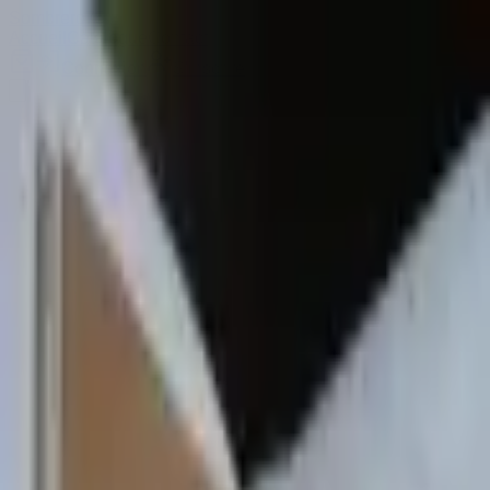
Sombrero
75
Accueil
Catalogue
Contact
Connexion
S'inscrire