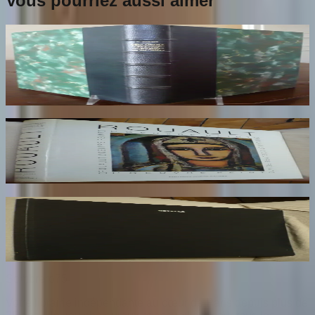
Vous pourriez aussi aimer
Les Croix Limousines de la Fin du XIIe au
début du XIVe siècles
THOBY Paul
140
€
Rouault. L'Oeuvre Peint. Volume 2
ROUAULT Isabelle
170
€
Rotella. Dal Decollage alla Nuova Immagine
RESTANY Pierre
73
€
Sombrero
75
Votre librairie indépendante au cœur de Paris depuis plus de