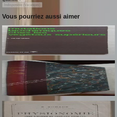
Indisponible (Vacances)
Vous pourriez aussi aimer
Mutations Biochimiques chez les Végétaux
Supérieurs
GENEVOIS L
33
€
Le Caoutchouc Brut et ses Transformations en
Caoutchouc Manufacturé. Traduit par G Lamy
Torrilhon
PEARSON Henry
38
€
La Physionomie chez l'Homme et chez les
Animaux, dans ses Rapports avec
l'Expression des Emotions et des Sentiments.