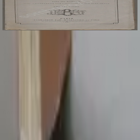
SCHACK
SCHACK S
30
€
Sombrero
75
Votre librairie indépendante au cœur de Paris depuis plus de
25 ans. Un lieu chaleureux et accueillant pour tous les
amoureux des mots.
Catalogue
Informations légales
Conditions Générales d'Utilisation
Conditions Générales de Vente
Contact
Page de contact
40 Rue Notre Dame de Lorette, 75009 Paris