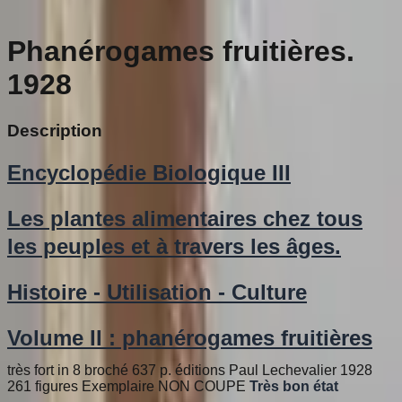
Phanérogames fruitières.
1928
Description
Encyclopédie Biologique III
Les plantes alimentaires chez tous
les peuples et à travers les âges.
Histoire - Utilisation - Culture
Volume II : phanérogames fruitières
très fort in 8 broché 637 p. éditions Paul Lechevalier 1928
261 figures Exemplaire NON COUPE
Très bon état