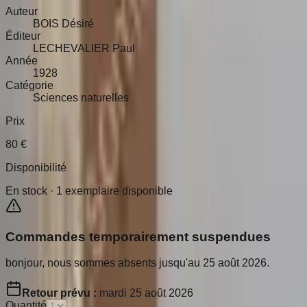
Auteur
BOIS Désiré
Éditeur
LECHEVALIER Paul
Année
1928
Catégorie
Sciences naturelles
Prix
80
€
Disponibilité
En stock ·
1
exemplaire disponible
Commandes temporairement suspendues
bonjour, nous sommes absents jusqu'au 25 août 2026.
Retour prévu :
mardi 25 août 2026
Quantité