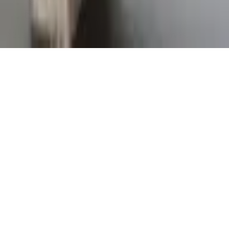
06 13 17 10 79
contact@sombrero75.com
©
2026
Librairie Sombrero75. Tous droits réservés.