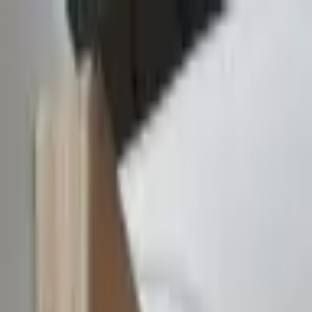
Sombrero
75
Accueil
Catalogue
Contact
Connexion
S'inscrire