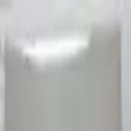
Sombrero
75
Accueil
Catalogue
Contact
Connexion
S'inscrire