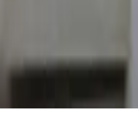
amoureux des mots.
Catalogue
Informations légales
Conditions Générales d'Utilisation
Conditions Générales de Vente
Contact
Page de contact
40 Rue Notre Dame de Lorette, 75009 Paris
06 13 17 10 79
contact@sombrero75.com
©
2026
Librairie Sombrero75. Tous droits réservés.