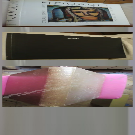
Rouault. L'Oeuvre Peint. Volume 2
ROUAULT Isabelle
170
€
Rotella. Dal Decollage alla Nuova Immagine
RESTANY Pierre
73
€
Les Dessins de F. Millet illustré de Cinquante
Reproductions en Fac Similé d'après les
Dessins Originaux du Maître
BENEDITE Léonce
140
€
Sombrero
75
Votre librairie indépendante au cœur de Paris depuis plus de
25 ans. Un lieu chaleureux et accueillant pour tous les