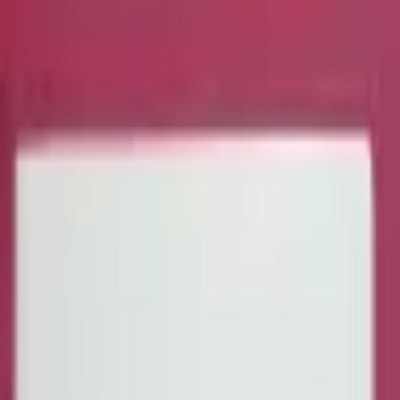
Sombrero
75
Accueil
Catalogue
Contact
Connexion
S'inscrire