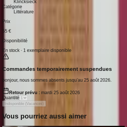
Klincksieck
Catégorie
Littérature
Prix
55
€
Disponibilité
En stock ·
1
exemplaire disponible
Commandes temporairement suspendues
bonjour, nous sommes absents jusqu'au 25 août 2026.
Retour prévu :
mardi 25 août 2026
Quantité
Indisponible (Vacances)
Vous pourriez aussi aimer