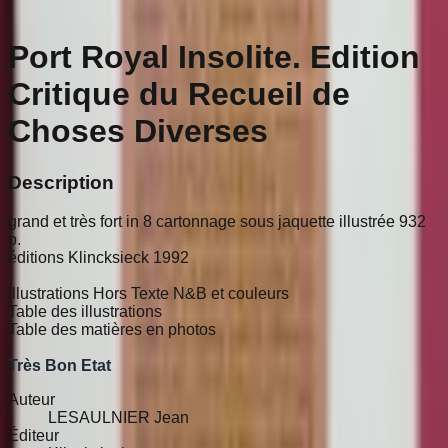
Port Royal Insolite. Edition
Critique du Recueil de
Choses Diverses
Description
grand et très fort in 8 cartonnage sous jaquette illustrée 932
p.
éditions Klincksieck 1992
illustrations Hors Texte N&B et couleurs
Table des illustrations
Table des matières en photos
Très Bon Etat
Auteur
LESAULNIER Jean
Éditeur