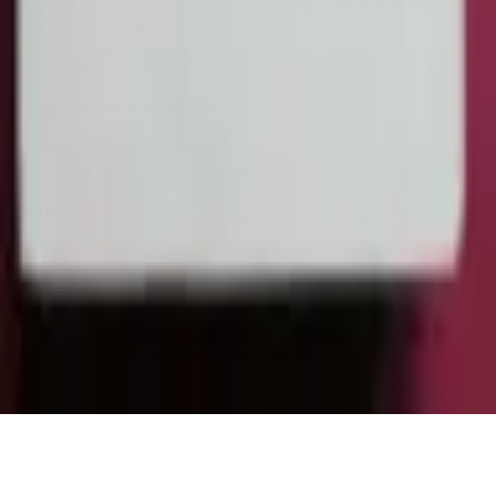
25 ans. Un lieu chaleureux et accueillant pour tous les
amoureux des mots.
Catalogue
Informations légales
Conditions Générales d'Utilisation
Conditions Générales de Vente
Contact
Page de contact
40 Rue Notre Dame de Lorette, 75009 Paris
06 13 17 10 79
contact@sombrero75.com
©
2026
Librairie Sombrero75. Tous droits réservés.