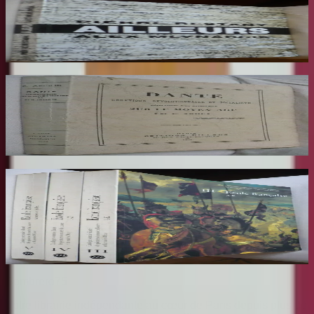
Ailleurs
RESTANY Pierre
65
€
Dante Hérétique et Révolutionnaire et
Socialiste
AROUX
30
€
Ecole Francaise. Catalogue Sommaire des
Peintures du Musée du Louvre et du Musée
d'Orsay. 3 Volumes : III, IV et V
COMPIN isabelle
70
€
Sombrero
75
Votre librairie indépendante au cœur de Paris depuis plus de