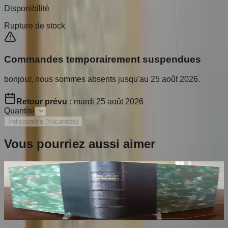
Disponibilité
Rupture de stock
Commandes temporairement suspendues
bonjour, nous sommes absents jusqu'au 25 août 2026.
Retour prévu :
mardi 25 août 2026
Quantité
Indisponible (Vacances)
Vous pourriez aussi aimer
Les Croix Limousines de la Fin du XIIe au
début du XIVe siècles
THOBY Paul
140
€