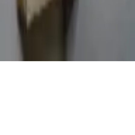
Contact
Page de contact
40 Rue Notre Dame de Lorette, 75009 Paris
06 13 17 10 79
contact@sombrero75.com
©
2026
Librairie Sombrero75. Tous droits réservés.