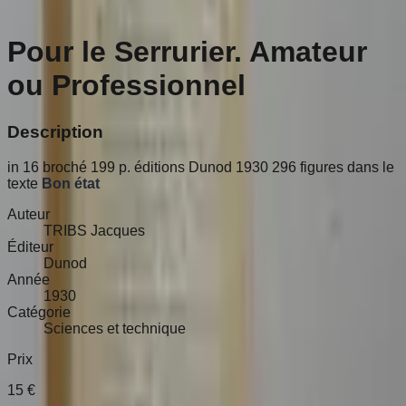
Pour le Serrurier. Amateur
ou Professionnel
Description
in 16 broché 199 p. éditions Dunod 1930 296 figures dans le
texte
Bon état
Auteur
TRIBS Jacques
Éditeur
Dunod
Année
1930
Catégorie
Sciences et technique
Prix
15
€