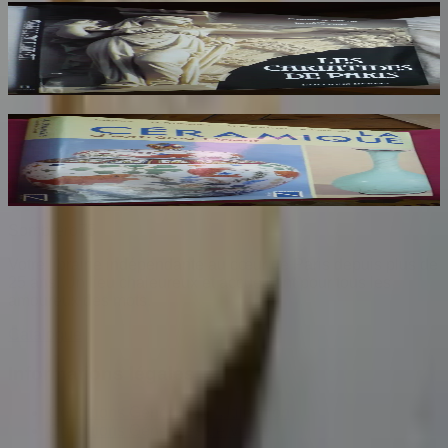
Les Cariatides de Paris
NEBOUT Jacqueline
25
€
La Céramique d'Extreme Orient
AYERS J
34
€
Sombrero
75
Votre librairie indépendante au cœur de Paris depuis plus de
25 ans. Un lieu chaleureux et accueillant pour tous les
amoureux des mots.
Catalogue
Informations légales
Conditions Générales d'Utilisation
Conditions Générales de Vente