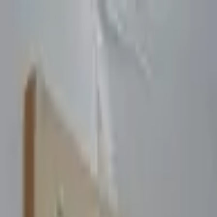
Sombrero
75
Accueil
Catalogue
Contact
Connexion
S'inscrire