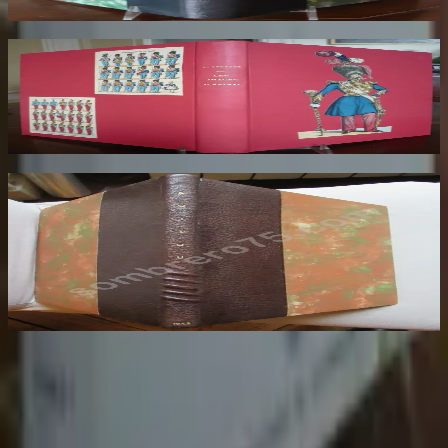
140
€
Les Images d'Epinal. Préface M Barrès.
Nouvelle édition
PERROUT Rene
50
€
Ceux des Pays d'Ouest. Poitou. Aunis.
Saintonge. Angoumois. Types et Coutumes.
Dessins Originaux De Rosamonde Et Henri
Plisson
FOMBEURE Maurice
45
€
Sombrero
75
Votre librairie indépendante au cœur de Paris depuis plus de
25 ans. Un lieu chaleureux et accueillant pour tous les
amoureux des mots.