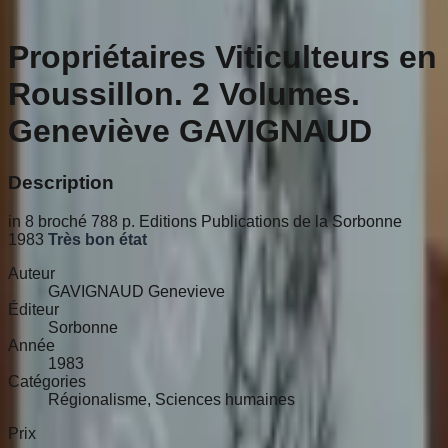
Propriétaires Viticulteurs en
Roussillon. 2 Volumes.
Geneviève GAVIGNAUD
Description
in 8 broché 788 p. Editions Publications de la Sorbonne
1983
Très bon état
Auteur
GAVIGNAUD Genevieve
Éditeur
Sorbonne
Année
1983
Catégories
Régionalisme, Sciences humaines
Prix