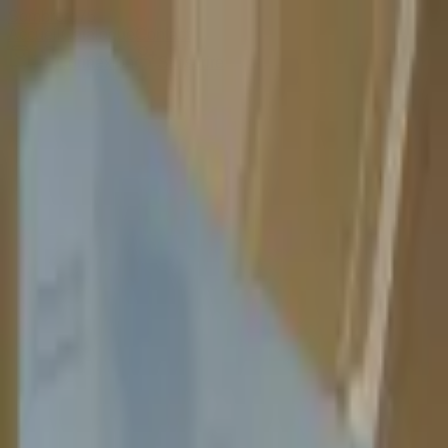
Sombrero
75
Accueil
Catalogue
Contact
Connexion
S'inscrire