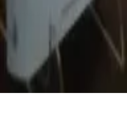
Catalogue
Informations légales
Conditions Générales d'Utilisation
Conditions Générales de Vente
Contact
Page de contact
40 Rue Notre Dame de Lorette, 75009 Paris
06 13 17 10 79
contact@sombrero75.com
©
2026
Librairie Sombrero75. Tous droits réservés.