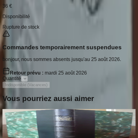
36
€
Disponibilité
Rupture de stock
Commandes temporairement suspendues
bonjour, nous sommes absents jusqu'au 25 août 2026.
Retour prévu :
mardi 25 août 2026
Quantité
Indisponible (Vacances)
Vous pourriez aussi aimer
Les Croix Limousines de la Fin du XIIe au
début du XIVe siècles
THOBY Paul