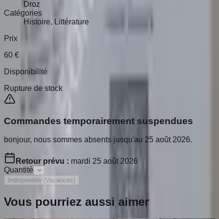
Droz
Catégories
Histoire, Littérature
Prix
60
€
Disponibilité
Rupture de stock
Commandes temporairement suspendues
bonjour, nous sommes absents jusqu'au 25 août 2026.
Retour prévu :
mardi 25 août 2026
Quantité
Indisponible (Vacances)
Vous pourriez aussi aimer