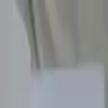
Sombrero
75
Accueil
Catalogue
Contact
Connexion
S'inscrire