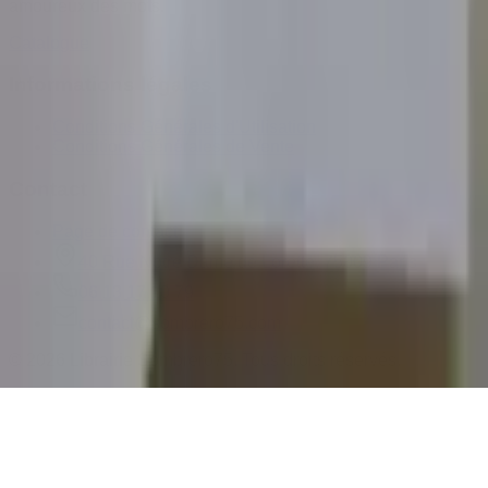
amoureux des mots.
Catalogue
Informations légales
Conditions Générales d'Utilisation
Conditions Générales de Vente
Contact
Page de contact
40 Rue Notre Dame de Lorette, 75009 Paris
06 13 17 10 79
contact@sombrero75.com
©
2026
Librairie Sombrero75. Tous droits réservés.