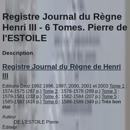
Registre Journal du Règne
Henri III - 6 Tomes. Pierre de
l'ESTOILE
Description
Registre Journal du Règne de Henri
III
Editions Droz 1992 1996, 1997, 2000, 2001 et 2003
Tome 1
:
1574-1575 (287 p.)
Tome 2
: 1576-1578 (289 p.)
Tome 3
:
1579-1581 (232 p.)
Tome 4
: 1582-1584 (207 p.)
Tome 5
:
1585-1587 (416 p.)
Tome 6
: 1588-1589 (349 p.)
Très bon
état
Auteur
DE L'ESTOILE Pierre
Éditeur