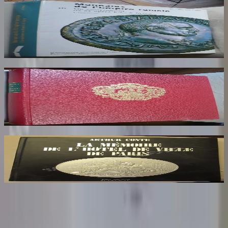
Catalogue Monnaies de l'Empire Romain.
Tome 3. Jean Baptiste Giard
GIARD Jean Baptiste
80
€
Armorial de la Ville de Paris. Dédicaces au
Maire de Paris
HERON DE VILLEFOSSE
85
€
La Mémoire de l'Hôtel de Ville de Paris
CONTE Arthur
26
€
Sombrero
75
Votre librairie indépendante au cœur de Paris depuis plus de
25 ans. Un lieu chaleureux et accueillant pour tous les