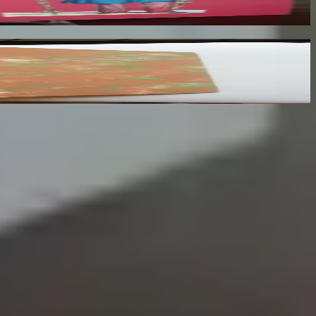
ginaux De Rosamonde Et Henri Plisson
x des mots.