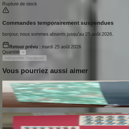
Rupture de stock
Commandes temporairement suspendues
bonjour, nous sommes absents jusqu'au 25 août 2026.
Retour prévu :
mardi 25 août 2026
Quantité
Indisponible (Vacances)
Vous pourriez aussi aimer
Les Croix Limousines de la Fin du XIIe au début
THOBY Paul
140
€
Les Images d'Epinal. Préface M Barrès. Nouvelle
PERROUT Rene