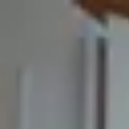
Sombrero
75
Accueil
Catalogue
Contact
Connexion
S'inscrire