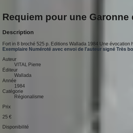
Requiem pour une Garonne d
Description
Fort in 8 broché 525 p. Editions Wallada 1984 Une évocation h
Exemplaire Numéroté avec envoi de l'auteur signé
Très bo
Auteur
VITAL Pierre
Éditeur
Wallada
Année
1984
Catégorie
Régionalisme
Prix
25
€
Disponibilité