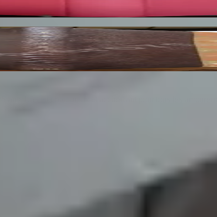
nge. Angoumois. Types et Coutumes. Dessins Ori
25 ans. Un lieu chaleureux et accueillant pour tous les amoureu