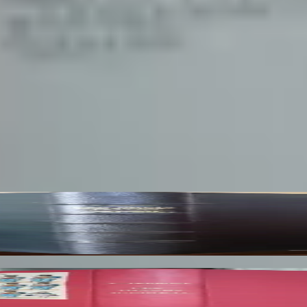
 du XIVe siècles
 édition