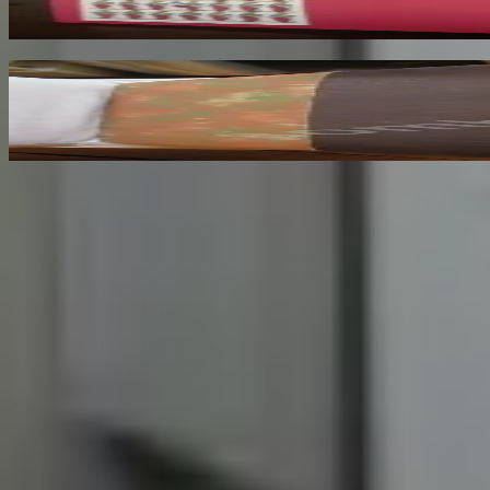
50
€
Ceux des Pays d'Ouest. Poitou. Aunis. Sainto
FOMBEURE Maurice
45
€
Sombrero
75
Votre librairie indépendante au cœur de Paris depuis plus de 
Catalogue
Informations légales
Conditions Générales d'Utilisation
Conditions Générales de Vente
Contact
Page de contact
40 Rue Notre Dame de Lorette, 75009 Paris