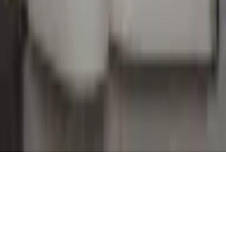
Informations légales
Conditions Générales d'Utilisation
Conditions Générales de Vente
Contact
Page de contact
40 Rue Notre Dame de Lorette, 75009 Paris
06 13 17 10 79
contact@sombrero75.com
©
2026
Librairie Sombrero75. Tous droits réservés.