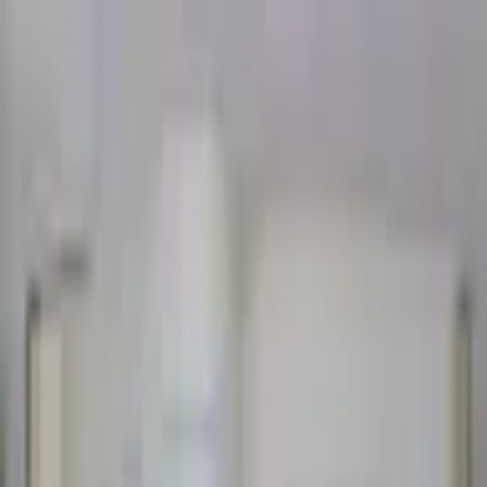
Sombrero
75
Accueil
Catalogue
Contact
Connexion
S'inscrire