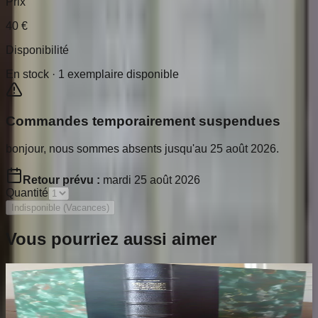
Prix
40
€
Disponibilité
En stock ·
1
exemplaire disponible
Commandes temporairement suspendues
bonjour, nous sommes absents jusqu'au 25 août 2026.
Retour prévu :
mardi 25 août 2026
Quantité
Indisponible (Vacances)
Vous pourriez aussi aimer
Les Croix Limousines de la Fin du XIIe au
début du XIVe siècles
THOBY Paul