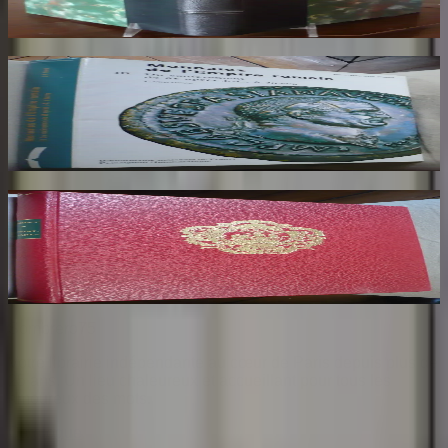
140
€
Catalogue Monnaies de l'Empire Romain.
Tome 3. Jean Baptiste Giard
GIARD Jean Baptiste
80
€
Armorial de la Ville de Paris. Dédicaces au
Maire de Paris
HERON DE VILLEFOSSE
85
€
Sombrero
75
Votre librairie indépendante au cœur de Paris depuis plus de
25 ans. Un lieu chaleureux et accueillant pour tous les
amoureux des mots.
Catalogue