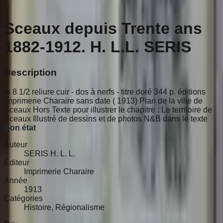
Sceaux depuis Trente ans
1882-1912. H. L.L. SERIS
Description
in 8 1/2 reliure cuir - dos à nerfs - titre doré 344 p. éditions
Imprimerie Charaire sans date ( 1913) Plan de la ville de
Sceaux Hors Texte pour illustrer le chapitre : Le territoire de
Sceaux Illustré de dessins et de photos N&B dans le texte
Bon état
Auteur
SERIS H. L. L.
Éditeur
Imprimerie Charaire
Année
1913
Catégories
Histoire, Régionalisme